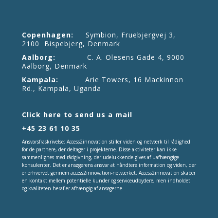
Copenhagen:
Symbion, Fruebjergvej 3,
2100 Bispebjerg, Denmark
Aalborg:
C. A. Olesens Gade 4, 9000
Aalborg, Denmark
Kampala:
Arie Towers, 16 Mackinnon
Rd., Kampala, Uganda
Click here to send us a mail
+45 23 61 10 35
Ansvarsfraskrivelse: Access2innovation stiller viden og netværk til rådighed
for de partnere, der deltager i projekterne. Disse aktiviteter kan ikke
sammenlignes med rådgivning, der udelukkende gives af uafhængige
konsulenter. Det er ansøgerens ansvar at håndtere information og viden, der
er erhvervet gennem access2innovation-netværket. Access2innovation skaber
en kontakt mellem potentielle kunder og serviceudbydere, men indholdet
og kvaliteten heraf er afhængig af ansøgerne.