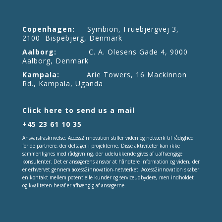
Copenhagen:
Symbion, Fruebjergvej 3,
2100 Bispebjerg, Denmark
Aalborg:
C. A. Olesens Gade 4, 9000
Aalborg, Denmark
Kampala:
Arie Towers, 16 Mackinnon
Rd., Kampala, Uganda
Click here to send us a mail
+45 23 61 10 35
Ansvarsfraskrivelse: Access2innovation stiller viden og netværk til rådighed
for de partnere, der deltager i projekterne. Disse aktiviteter kan ikke
sammenlignes med rådgivning, der udelukkende gives af uafhængige
konsulenter. Det er ansøgerens ansvar at håndtere information og viden, der
er erhvervet gennem access2innovation-netværket. Access2innovation skaber
en kontakt mellem potentielle kunder og serviceudbydere, men indholdet
og kvaliteten heraf er afhængig af ansøgerne.