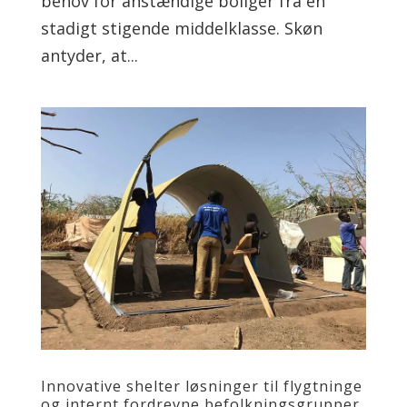
behov for anstændige boliger fra en
stadigt stigende middelklasse. Skøn
antyder, at...
Innovative shelter løsninger til flygtninge
og internt fordrevne befolkningsgrupper