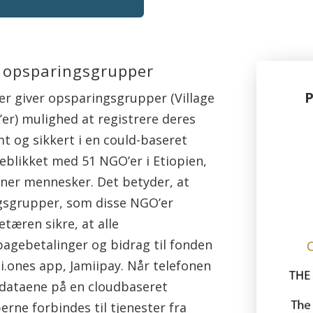
r opsparingsgrupper
der giver opsparingsgrupper (Village
’er) mulighed at registrere deres
t og sikkert i en could-baseret
jeblikket med 51 NGO’er i Etiopien,
ioner mennesker. Det betyder, at
ngsgrupper, som disse NGO’er
etæren sikre, at alle
bagebetalinger og bidrag til fonden
i.ones app, Jamiipay. Når telefonen
 dataene på en cloudbaseret
ne forbindes til tjenester fra