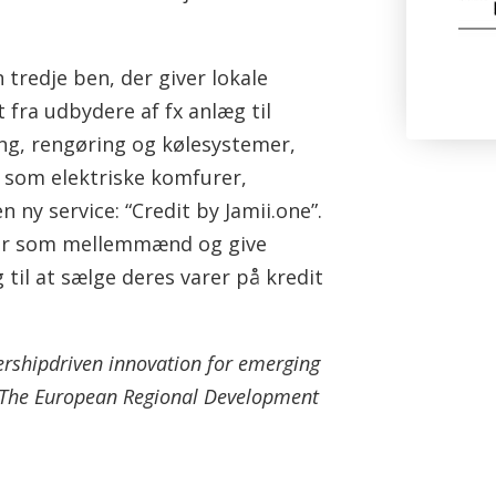
n tredje ben, der giver lokale
 fra udbydere af fx anlæg til
ing, rengøring og kølesystemer,
 som elektriske komfurer,
n ny service: “Credit by Jamii.one”.
nker som mellemmænd og give
til at sælge deres varer på kredit
nershipdriven innovation for emerging
af The European Regional Development