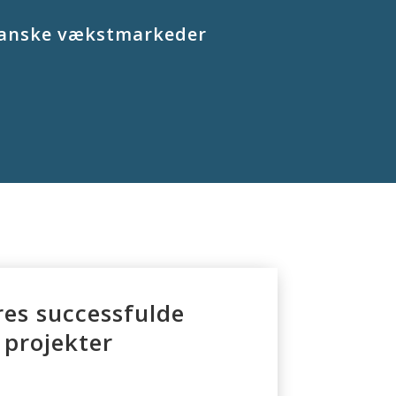
rikanske vækstmarkeder
res successfulde
projekter