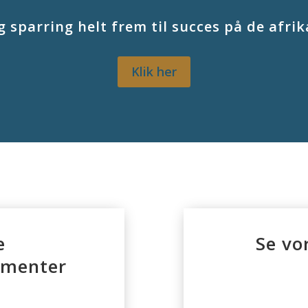
g sparring helt frem til succes på de af
Klik her
e
Se vo
ementer