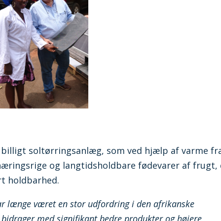
 billigt soltørringsanlæg, som ved hjælp af varme fr
næringsrige og langtidsholdbare fødevarer af frugt,
rt holdbarhed.
har længe været en stor udfordring i den afrikanske
 bidrager med signifikant bedre produkter og højere