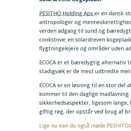
PESITHO Holding Aps
er en dansk s
antropologer og menneskerettigheds
verden adgang til sund og bæredyg
cookstove; en solardreven kogeplade 
flygtningelejere og områder uden adg
ECOCA er et bæredygtig alternativ t
stadigvæk er de mest udbredte metod
ECOCA er en løsning til en stor del 
kommer til den daglige madlavning.
sikkerhedsaspekter, ligesom lange, 
giftig røg, der opstår ved brug af 
Lige nu kan du også møde PESHITO