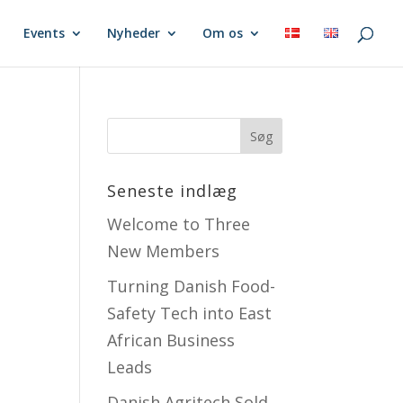
Events
Nyheder
Om os
Seneste indlæg
Welcome to Three
New Members
Turning Danish Food-
Safety Tech into East
African Business
Leads
Danish Agritech Sold