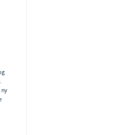
og
.
 ny
e