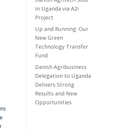
å
in Uganda via A2i
Project
Up and Running: Our
New Green
Technology Transfer
Fund
​Danish Agribusiness
Delegation to Uganda
Delivers Strong
Results and New
Opportunities
ens
de
r