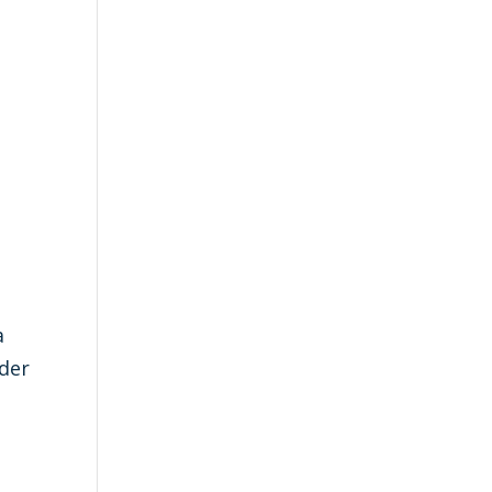
a
 der