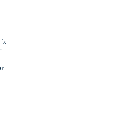
 fx
r
ar