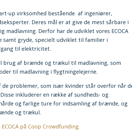
tart-up virksomhed bestående af ingeniører,
eksperter. Deres mål er at give de mest sårbare i
tig madlavning.
D
erfor har de udviklet vores ECOCA
samt gryde, specielt udviklet til familier i
ang til elektricitet.
il brug af brænde og trækul til madlavning, som
er til madlavning i flygtningelejerne.
af de problemer, som især kvinder står overfor når d
 Disse inkluderer en række af sundheds- og
hårde og farlige ture for indsamling af brænde, og
brænde og trækul.
s ECOCA på Coop Crowdfunding.