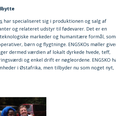
dbytte
ms
har specialiseret sig i produktionen og salg af
nter og relateret udstyr til fødevarer. Det er en
lavteknologiske markeder og humanitære formål, som
perativer, børn og flygtninge. ENGSKOs møller give
r dermed værdien af ​​lokalt dyrkede hvede, teff,
ringsværdi og enkel drift er nøgleordene. ENGSKO h
omheder i Østafrika, men tilbyder nu som noget nyt,