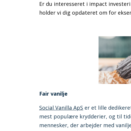
Er du interesseret i impact invester
holder vi dig opdateret om for ekse
Fair vanilje
Social Vanilla ApS
e
r et lille dediker
mest populære krydderier, og til tid
mennesker, der arbejder med vanilje