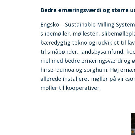
Bedre ernæringsværdi og større u
Engsko – Sustainable Milling Syste
slibemøller, møllesten, slibemøllepla
bæredygtig teknologi udviklet til 
til småbønder, landsbysamfund, koo
mel med bedre ernæringsværdi og øge
hirse, quinoa og sorghum. Høj ernæ
allerede installeret møller på virks
møller til kooperativer.