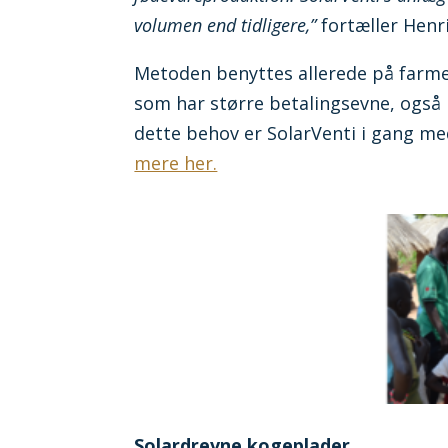
volumen end tidligere,”
fortæller Henr
Metoden benyttes allerede på farmer
som har større betalingsevne, også 
dette behov er SolarVenti i gang med
mere her.
Solardrevne kogeplader