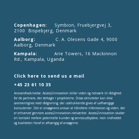
Copenhagen:
Symbion, Fruebjergvej 3,
2100 Bispebjerg, Denmark
Aalborg:
C. A. Olesens Gade 4, 9000
Aalborg, Denmark
Kampala:
Arie Towers, 16 Mackinnon
Rd., Kampala, Uganda
Click here to send us a mail
+45 23 61 10 35
Ansvarsfraskrivelse: Access2innovation stiller viden og netværk til rådighed
for de partnere, der deltager i projekterne. Disse aktiviteter kan ikke
sammenlignes med rådgivning, der udelukkende gives af uafhængige
konsulenter. Det er ansøgerens ansvar at håndtere information og viden, der
er erhvervet gennem access2innovation-netværket. Access2innovation skaber
en kontakt mellem potentielle kunder og serviceudbydere, men indholdet
og kvaliteten heraf er afhængig af ansøgerne.