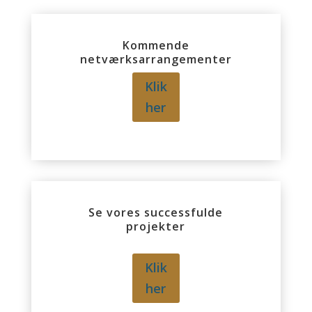
Kommende
netværksarrangementer
Klik
her
Se vores successfulde
projekter
Klik
her