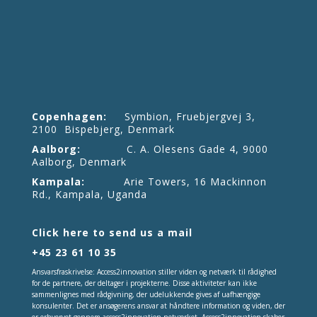
Copenhagen:
Symbion, Fruebjergvej 3,
2100 Bispebjerg, Denmark
Aalborg:
C. A. Olesens Gade 4, 9000
Aalborg, Denmark
Kampala:
Arie Towers, 16 Mackinnon
Rd., Kampala, Uganda
Click here to send us a mail
+45 23 61 10 35
Ansvarsfraskrivelse: Access2innovation stiller viden og netværk til rådighed
for de partnere, der deltager i projekterne. Disse aktiviteter kan ikke
sammenlignes med rådgivning, der udelukkende gives af uafhængige
konsulenter. Det er ansøgerens ansvar at håndtere information og viden, der
er erhvervet gennem access2innovation-netværket. Access2innovation skaber