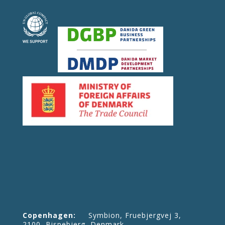
Copenhagen:
Symbion, Fruebjergvej 3,
2100 Bispebjerg, Denmark