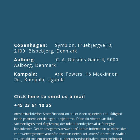
Copenhagen:
Symbion, Fruebjergvej 3,
2100 Bispebjerg, Denmark
Aalborg:
C. A. Olesens Gade 4, 9000
Aalborg, Denmark
Kampala:
Arie Towers, 16 Mackinnon
Rd., Kampala, Uganda
Click here to send us a mail
+45 23 61 10 35
Ansvarsfraskrivelse: Access2innovation stiller viden og netværk til rådighed
for de partnere, der deltager i projekterne. Disse aktiviteter kan ikke
sammenlignes med rådgivning, der udelukkende gives af uafhængige
konsulenter. Det er ansøgerens ansvar at håndtere information og viden, der
er erhvervet gennem access2innovation-netværket. Access2innovation skaber
en kontakt mellem potentielle kunder og serviceudbydere, men indholdet