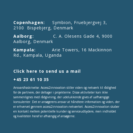
Copenhagen:
Symbion, Fruebjergvej 3,
2100 Bispebjerg, Denmark
Aalborg:
C. A. Olesens Gade 4, 9000
Aalborg, Denmark
Kampala:
Arie Towers, 16 Mackinnon
Rd., Kampala, Uganda
Click here to send us a mail
+45 23 61 10 35
Ansvarsfraskrivelse: Access2innovation stiller viden og netværk til rådighed
for de partnere, der deltager i projekterne. Disse aktiviteter kan ikke
sammenlignes med rådgivning, der udelukkende gives af uafhængige
konsulenter. Det er ansøgerens ansvar at håndtere information og viden, der
er erhvervet gennem access2innovation-netværket. Access2innovation skaber
en kontakt mellem potentielle kunder og serviceudbydere, men indholdet
og kvaliteten heraf er afhængig af ansøgerne.